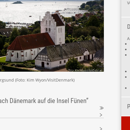
V
D
A
orgsund (Foto: Kim Wyon/VisitDenmark)
ach Dänemark auf die Insel Fünen”
P