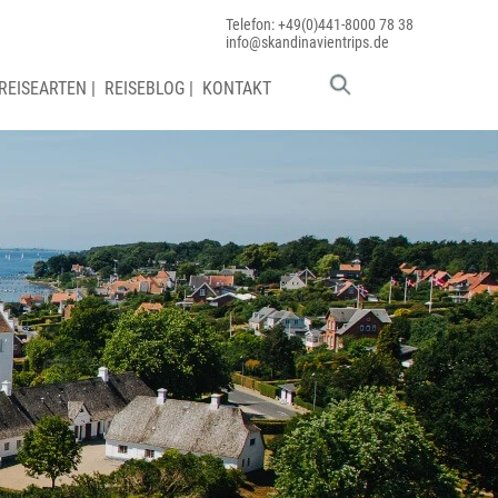
Telefon: +49(0)441-8000 78 38
info@skandinavientrips.de
REISEARTEN
|
REISEBLOG
|
KONTAKT