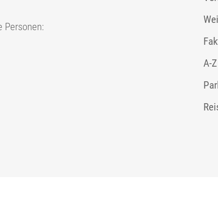
Wei
e Personen:
Fak
A-Z
Par
Rei