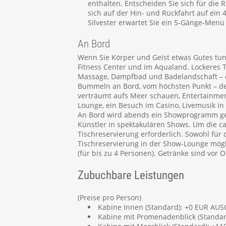
enthalten. Entscheiden Sie sich für die 
sich auf der Hin- und Rückfahrt auf ein
Silvester erwartet Sie ein 5-Gänge-Menü
An Bord
Wenn Sie Körper und Geist etwas Gutes tun
Fitness Center und im Aqualand. Lockeres T
Massage, Dampfbad und Badelandschaft – da
Bummeln an Bord, vom höchsten Punkt – der
verträumt aufs Meer schauen, Entertainme
Lounge, ein Besuch im Casino, Livemusik in
An Bord wird abends ein Showprogramm geb
Künstler in spektakulären Shows. Um die c
Tischreservierung erforderlich. Sowohl für 
Tischreservierung in der Show-Lounge mögli
(für bis zu 4 Personen). Getränke sind vor O
Zubuchbare Leistungen
(Preise pro Person)
Kabine Innen (Standard): +0 EUR A
Kabine mit Promenadenblick (Stand