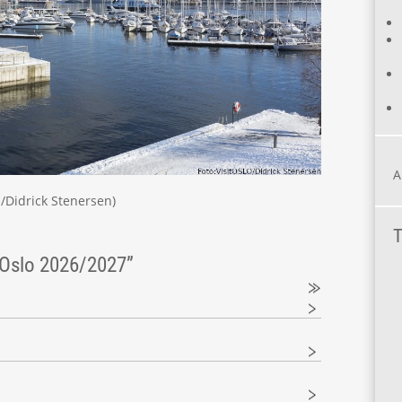
A
O/Didrick Stenersen)
T
 Oslo 2026/2027”