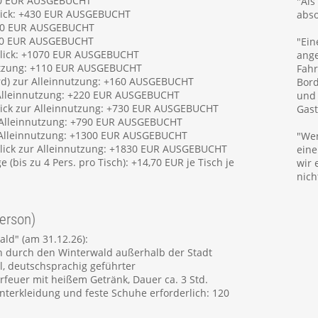
110 EUR AUSGEBUCHT
"Als
lick: +430 EUR AUSGEBUCHT
abso
+490 EUR AUSGEBUCHT
+770 EUR AUSGEBUCHT
"Ein
blick: +1070 EUR AUSGEBUCHT
ange
nutzung: +110 EUR AUSGEBUCHT
Fahr
rd) zur Alleinnutzung: +160 AUSGEBUCHT
Bord
r Alleinnutzung: +220 EUR AUSGEBUCHT
und
lick zur Alleinnutzung: +730 EUR AUSGEBUCHT
Gast
r Alleinnutzung: +790 EUR AUSGEBUCHT
r Alleinnutzung: +1300 EUR AUSGEBUCHT
"Wen
blick zur Alleinnutzung: +1830 EUR AUSGEBUCHT
eine
(bis zu 4 Pers. pro Tisch): +14,70 EUR je Tisch je
wir 
nich
erson)
d" (am 31.12.26):
 durch den Winterwald außerhalb der Stadt
l, deutschsprachig geführter
euer mit heißem Getränk, Dauer ca. 3 Std.
interkleidung und feste Schuhe erforderlich: 120