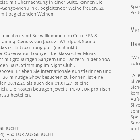
Reise mit Übernachtung in einer Suite, können Sie
Spaz
 4-Gänge-Menü inkl. begleitender Weine freuen. Zu
Visi
 mit begleitenden Weinen.
Ver
 möchten, sind Sie willkommen im Color SPA &
raining, Genuss von Jacuzzi, Whirlpool, Sauna,
Das
s ist Entspannung pur! (nicht inkl.)
 Observation Lounge – bei klassischer Musik
"Wi
nt mit großartigen Sängern und Tänzern in der Show
zufr
 den Bars, Stimmung im Night Club ...
oten: Erleben Sie internationale Künstlerinnen und
"All
a. 30-minütige Show besuchen zu können, ist eine
Silv
den 30.12.26 als auch den 01.01.27 ist eine
Sich
ch. Die Kosten betragen jeweils 14,70 EUR pro Tisch
komp
rt zu bestellen.
Auft
Silv
sehr
Spei
Serv
USGEBUCHT
und 
ard): +50 EUR AUSGEBUCHT