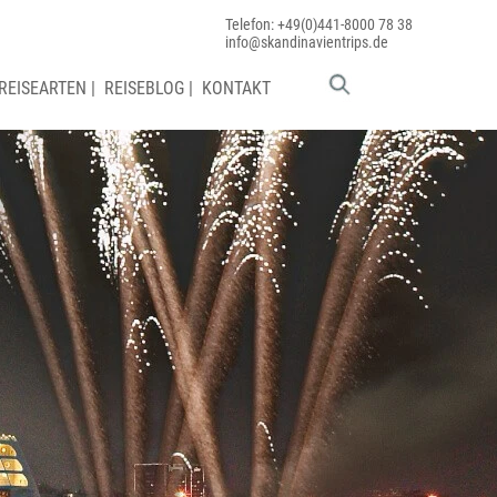
Telefon: +49(0)441-8000 78 38
info@skandinavientrips.de
REISEARTEN
|
REISEBLOG
|
KONTAKT