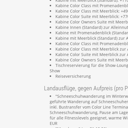
Kabine mit Meerblick (Standard): +
Kabine Color Class mit Promenadenb
Kabine Color Class mit Meerblick: 
Kabine Color Suite mit Meerblick: 
Kabine Color Owners Suite mit Meer
Kabine Innen (Standard) zur Allein
Kabine mit Promenadenblick (Standa
Kabine mit Meerblick (Standard) zu
Kabine Color Class mit Promenadenb
Kabine Color Class mit Meerblick zu
Kabine Color Suite mit Meerblick zu
Kabine Color Owners Suite mit Meer
Tischreservierung für die Show-Lounge 
Show
Reiseversicherung
Landausflüge, gegen Aufpreis (pro P
"Schneeschuhwanderung im Winterwal
geführte Wanderung auf Schneeschuhen
inkl. Bustransfer vom Color Line Termina
Schneeschuhwanderung, Pause am Lagerf
für alle Fitnesslevels geeignet, warme W
EUR