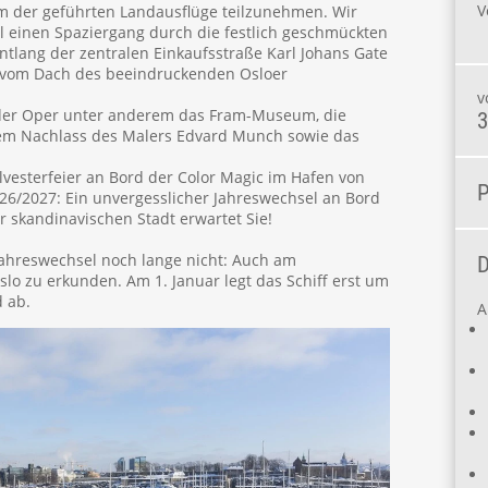
V
m der geführten Landausflüge teilzunehmen. Wir
 einen Spaziergang durch die festlich geschmückten
tlang der zentralen Einkaufsstraße Karl Johans Gate
k vom Dach des beeindruckenden Osloer
v
 der Oper unter anderem das Fram-Museum, die
3
em Nachlass des Malers Edvard Munch sowie das
Silvesterfeier an Bord der Color Magic im Hafen von
P
2026/2027: Ein unvergesslicher Jahreswechsel an Bord
r skandinavischen Stadt erwartet Sie!
Jahreswechsel noch lange nicht: Auch am
D
lo zu erkunden. Am 1. Januar legt das Schiff erst um
 ab.
A